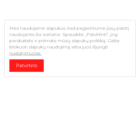
Mes naudojame slapukus, kad pagerintume jūsų patirtį
naudojantis šia svetaine. Spauskite „Patvirtinti“, jog
perskaitėte ir priimate mūsų slapukų politiką. Galite
blokuoti slapukų naudojimą arba juos išjungti
nustatymuose.
Patvirtinti
Bendraukime
Jūsų el. pašto adresas*