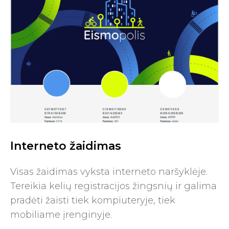
Interneto žaidimas
Visas žaidimas vyksta interneto naršyklėje.
Tereikia kelių registracijos žingsnių ir galima
pradėti žaisti tiek kompiuteryje, tiek
mobiliame įrenginyje.