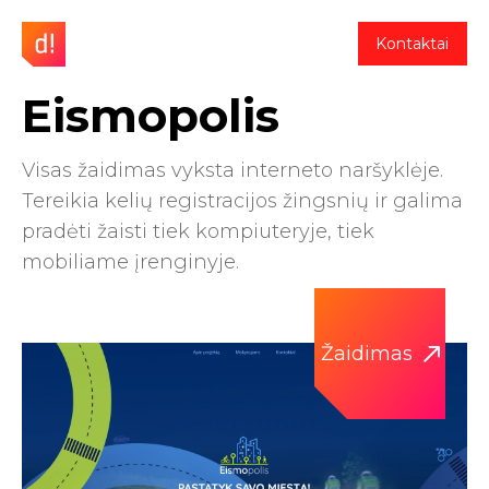
Kontaktai
Eismopolis
Visas žaidimas vyksta interneto naršyklėje.
Tereikia kelių registracijos žingsnių ir galima
pradėti žaisti tiek kompiuteryje, tiek
mobiliame įrenginyje.
Žaidimas